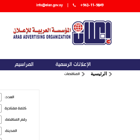
info@elan.gov.sy
|
+963-11-9849
الإعلانات الرسمية
المراسيم
المناقصات
الرئيسية
العدد:
كلمة مفتاحية
رقم المناقصة:
المدينة: