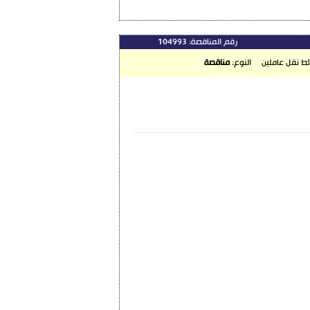
رقم المناقصة:
104993
ئط نقل عاملين
النوع:
مناقصة