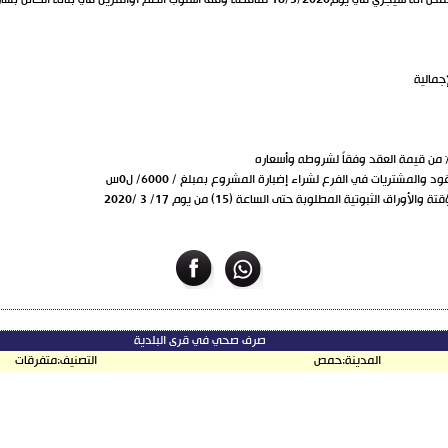
بالسرعة الكلية:تعلن الشركة السورية للاتصالات فرع حمص أنه سيجري في يوم18/3/2020 مناقصة وفق أسل
إجمالية
لمشتريات في الفرع لشراء إضبارة المشروع بمبلغ / 6000/ ل0س
 الثبوتية المطلوبة حتى الساعة (15) من يوم 17/ 3 /2020
صرف صحي في قرى البلدية
المدينة:
حمص
التصنيف:
متفرقات