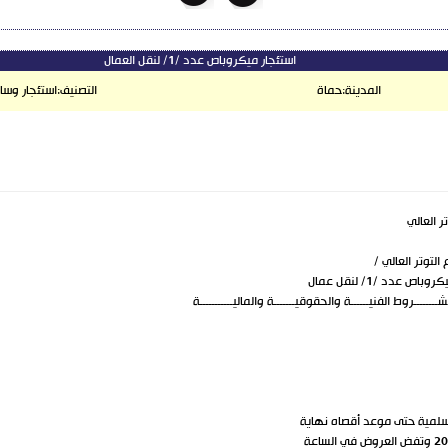
استئجار ميكروباص عدد /1/ لنقل العمال
المدينة:
حماة
التصنيف:
استئجار وسا
ر العالي
التوتر العالي /
دد /1/ لنقل عمال
ـــــــروط الفنيــــــة والحقوقيـــــــة والماليـــــــــــة
 سلمية حتى موعد أقصاه نهاية