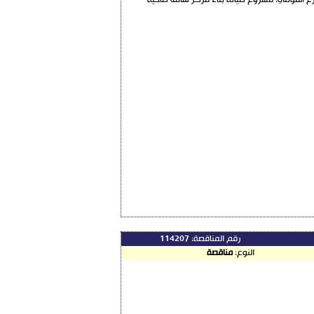
وب الضم أوالتنزيل في بنائه الكائن بشارع القوتلي: مشروع صيانة بناء مركز هاتف ضاحية
رقم المناقصة:
114207
النوع:
مناقصة