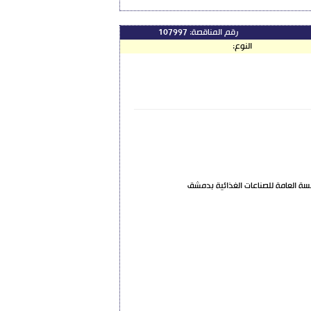
رقم المناقصة:
107997
النوع: