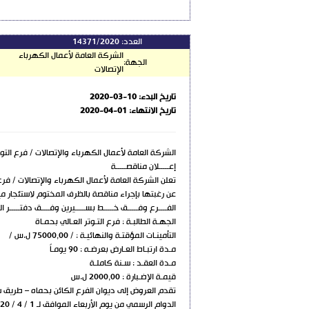
العدد:
14371/2020
الشركة العامة لأعمال الكهرباء
الجهة:
الإتصالات
تاريخ البدء:
2020-03-10
تاريخ الانتهاء:
2020-04-01
الشركة العامة لأعمال الكهرباء والإتصالات / فرع التوت
إعـــــلان مناقصـــــة
تعلن الشركة العامة لأعمال الكهرباء والإتصالات / فرع 
عن رغبتها بإجراء مناقصة بالظرف المختوم لاستئجار ميكروباص ع
الفــــرع وفـــــق خـــــط بســـــيرين وفــــق دفتـــــر الشـ
الجهـة الطالبـة : فرع التـوتر العـالي بحمـاة
التأمينـات المؤقتـة والنهائيـة : / 75000,00 ل.س /
مـدة ارتبـاط العـارض بعرضـه : 90 يومـاً
مـدة العقـد : سـنة كاملـة
قيمـة الإضـبارة : 2000,00 ل.س
تقدم العروض إلى ديوان الفرع الكائن بحماه – طريق
الدوام الرسمي من يوم الأربعاء الموافق لـ 1 / 4 / 2020 وتفض العروض في الساعة