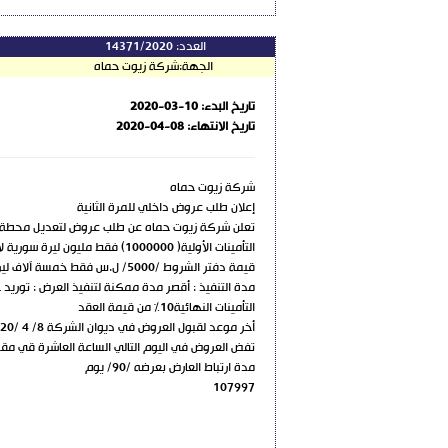
العدد:
14371/2020
الجهة:
شركة زيوت حماه
تاريخ البدء:
2020-03-10
تاريخ الانتهاء:
2020-04-08
شركة زيوت حماه
إعلان طلب عروض داخلي للمرة الثانية
تعلن شركة زيوت حماه عن طلب عروض لتعديل محطة معا
التأمينات الأولية( 1000000) فقط مليون ليرة سورية لا غير
قيمة دفتر الشروط /5000/ ل.س فقط خمسة آلاف ليرة سورية لا غير و يمكن الحصول على الشروط الفنية والمالية والحقوقية من الشركة أو المؤسسة العامة للصناعات الغذائية بدمشق
مدة التنفيذ : أقصر مدة ممكنة لتنفيذ العرض : توريد 
التأمينات النهائية10% من قيمة العقد
أخر موعد لقبول العروض في ديوان الشركة 8/ 4 /2020
تفض العروض في اليوم التالي الساعة العاشرة قي مق
مدة ارتباط العارض بعرضه /90/ يوم
107997