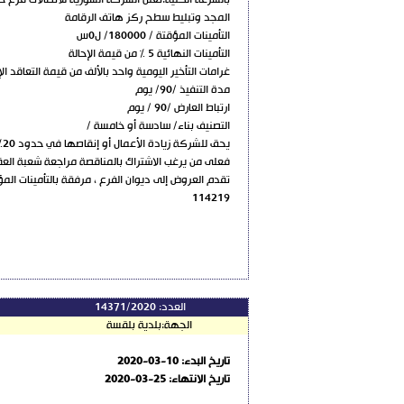
المجد وتبليط سطح ركز هاتف الرقامة
التأمينات المؤقتة / 180000/ ل0س
التأمينات النهائية 5 % من قيمة الإحالة
غرامات التأخير اليومية واحد بالألف من قيمة التعاقد ال
مدة التنفيذ /90/ يوم
ارتباط العارض /90 / يوم
التصنيف بناء/ سادسة أو خامسة /
يحق للشركة زيادة الأعمال أو إنقاصها في حدود 20% من قيمة العقد وفقاً لشروطه وأسعاره
فعلى من يرغب الاشتراك بالمناقصة مراجعة شعبة العقود وا
تقدم العروض إلى ديوان الفرع ، مرفقة بالتأمينات المؤقتة والأوراق
114219
العدد:
14371/2020
الجهة:
بلدية بلقسة
تاريخ البدء:
2020-03-10
تاريخ الانتهاء:
2020-03-25