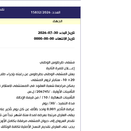
العدد:
15832/2026
الجهة:
تاريخ البدء:
2026-07-30
تاريخ الانتهاء:
0000-00-00
مشفى طرطوس الوطني
إعــــلان للمرة الثانية
20× 10- ستابلر لزوم المشفى
يمكن مراجعة شعبة العقود في المستشفى لاستلام نسخة 
التأمينات الأولية : /206745/ ل.س
التأمينات النهائية / 10% / من قيمة الإحالة
مدة التنفيذ : /30/ يوم
غرامة التأخير 0,001 واحد بالألف عن كل يوم تأخير على ألا تتجاوز قيمة غرامات التأخير20 %من قيمة العقد الإجمالية
يبقى العارض مرتبط بعرضه لمدة ستة اشهر تبدأ من تار
تقدم العروض إلى ديوان المشفى مرفقة بكامل الأوراق الثبوتي
يجب على العارض تقديم النسخ الأصلية لكافة الوثائق 