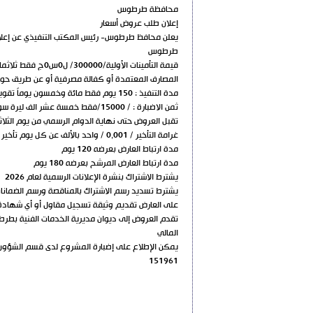
محافظة طرطوس
إعلان طلب عروض أسعار
يعلن محافظ طرطوس- رئيس المكتب التنفيذي عن إعلان
طرطوس
المصارف المعتمدة أو كفالة مصرفية أو عن طريق حو
مدة التنفيذ : 150 يوم فقط مائة وخمسون يوماً تقويمياً يوماً
ثمن الاضبارة : / 15000/فقط خمسة عشر الف ليرة سورية جديدة
تقبل العروض حتى نهاية الدوام الرسمي من يوم الثلاثاء الواقع في 18 / 8 /2026 وتفض الساعة العاشرة من ال
غرامة التأخير / 0,001 / واحد بالألف عن كل يوم تأخير
مدة ارتباط العارض بعرضه 120 يوم
مدة ارتباط العارض المرشح بعرضه 180 يوم
يشترط الاشتراك بنشرة الإعلانات الرسمية لعام 2026
يشترط تسديد رسم الاشتراك بالمناقصة ورسم الضمانات الأولية سنداً للمرسوم التشر
على العارض تقديم وثيقة تسجيل مقاول أو أي شهادة ه
المالي
يمكن الإطلاع على إضبارة المشروع لدى قسم الشؤون ا
151961