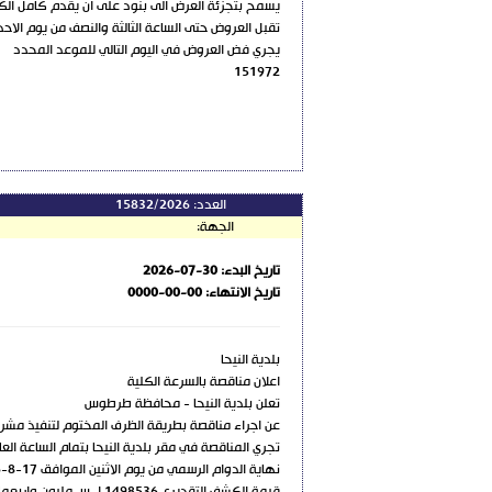
يسمح بتجزئة العرض الى بنود على ان يقدم كامل الكم
تقبل العروض حتى الساعة الثالثة والنصف من يوم الاحد في 23 / 8 
يجري فض العروض في اليوم التالي للموعد المحدد
151972
العدد:
15832/2026
الجهة:
تاريخ البدء:
2026-07-30
تاريخ الانتهاء:
0000-00-00
بلدية النيحا
اعلان مناقصة بالسرعة الكلية
تعلن بلدية النيحا - محافظة طرطوس
عن اجراء مناقصة بطريقة الظرف المختوم لتنفيذ مشرو
تجري المناقصة في مقر بلدية النيحا بتمام الساعة العاشرة من يوم الثلاث
نهاية الدوام الرسمي من يوم الاثنين الموافق 17-8-2026