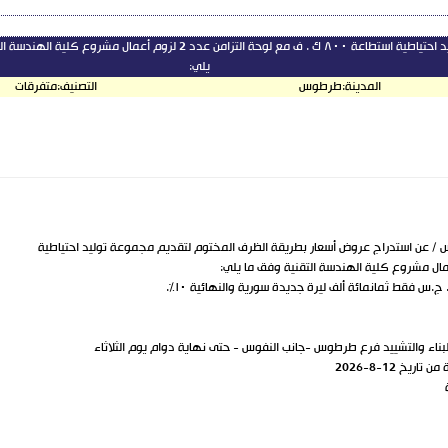
توليد احتياطية استطاعة ٨٠٠ ك . ف مع لوحة التزامن عدد 2 لزوم أعمال مشروع ك
يلي:
المدينة:
طرطوس
التصنيف:
متفرقات
س / عن استدراج عروض أسعار بطريقة الظرف المختوم لتقديم مجموعة توليد احتياطية
بناء والتشييد فرع طرطوس -جانب النفوس - حتى نهاية دوام يوم الثلاثاء