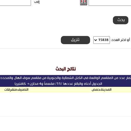
إلى:
و اختر العدد:
نتائج البحث
مار عدد من المقاسم الواقعة في الكتل الشمالية والجنوبية من مقاسم سوق الهال والمحددة
الجدول أدناه والبالغ عددها /11/ مقسماُ و4 مخازن+ كافتيريا
المدينة:
حمص
التصنيف:
متفرقات