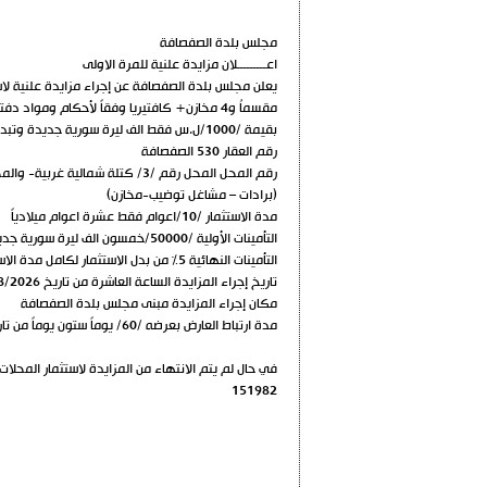
مجلس بلدة الصفصافة
اعـــــــــلان مزايدة علنية للمرة الاولى
مقسماُ و4 مخازن+ كافتيريا وفقاً لأحكام وم
بقيمة /1000/ل.س فقط الف ليرة سورية جديدة وتبدأ جلسة المزاد الساعة العاشرة من صباح يوم الخميس بتاريخ 26 / 8 /2026وفق ماهو مبين أدناه
رقم العقار 530 الصفصافة
(برادات – مشاغل توضيب-مخازن)
مدة الاستثمار /10/اعوام فقط عشرة اعوام ميلادياً
التأمينات الأولية /50000/خمسون الف ليرة سورية جديدة للمحل الواحد
التأمينات النهائية 5% من بدل الاستثمار لكامل مدة الاستثمار
تاريخ إجراء المزايدة الساعة العاشرة من تاريخ 26/8/2026
مكان إجراء المزايدة مبنى مجلس بلدة الصفصافة
مدة ارتباط العارض بعرضه /60/ يوماً ستون يوماً من تاريخ إجراء المزايدة
في حال لم يتم الانتهاء من المزايدة لاستثمار المحلات
151982