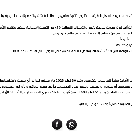
 طلب عروض أسعار بالظرف المختوم لتنفيذ مشروع أعمال الشبكة والتجهيزات الحاسوبية والب
قيمة التأمينات الأولية/300000/ ل0س0ج فقط ثلاثمائة ألف ليرة سورية جديدة لاغير والتأ
الة مصرفية من حسابه إلى حساب مديرية مالية طرطوس
يوم التالي لانتهاء تقديمها
يعي رقم 30 لعام 2023 ولا يعطى العارض أي مهلة لاستكمالها
ندسية أو تجارية أو صناعية وتعتبر هذه الوثيقة جزءاً من هذه الوثائق والأوراق المطلوبة ل
تقدم العروض إلى ديوان مديرية الخدمات الفنية بطرطوس وفق القانون رقم 51 لعام 2004 ضمن ثلاثة مغلفات
لقانونية خلال أوقات الدوام الرسمي .