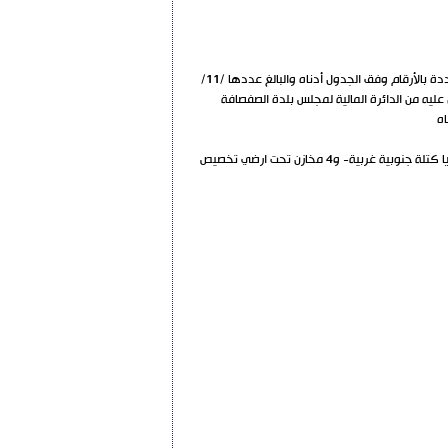
يعلن مجلس بلدة الصفصافة عن إجراء مزايدة علنية لاستثمار عدد من المقاسم الواقعة في الكتل الشمالية والجنوبية من مقاسم سوق الهال والمحددة بالأرقام وفق الجدول أدناه والبالغ عددها /11/
ل عليه من الدائرة المالية لمجلس بلدة الصفصافة
رقم المحل المحل رقم /3/ كتلة شمالية غربية- والمحلات/3+4/ ومن /6/ الى /12 /كتلة جنوبية غربية والمحل /16/ كتلة جنوبية غربية –وكافتيريا كتلة جنوبية غربية- و4 مخازن تحت ارضي تخصيص