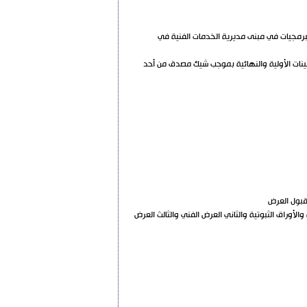
رمجيات في مبنى مديرية الخدمات الفنية في
مينات النهائية 10% من القيمة الاجمالية للعقد وتقدم التأمينات الأولية والنهائية بموجب شيك مصدق من أحد
قبول العرض
 يحتوي المغلف الأول التأمينات الأولية والأوراق الثبوتية والثاني العرض الفني والثالث العرض