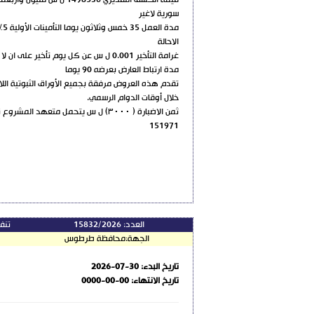
قيمة الكشف التقديري 1498536 ل س مليون واربعمائة وثمانية وتسعون الف وخمسمائة وستة وثلاثون ليرة
سورية لاغير
مدة العمل 35 خمس وثلاثون يوما التأمينات الأولية 5% من قيمة العرض التأمينات النهائية ١٠% من قيمة
الاحالة
غرامة التأخير 0.001 ل س عن كل يوم تأخير على ان لا تقل عن واحد بالألف.
مدة ارتباط العارض بعرضه 90 يوما
تقدم هذه العروض مرفقة بجميع الأوراق الثبوتية اللا
خلال أوقات الدوام الرسمي.
ثمن الاضبارة ( ٣٠٠٠) ل س يتحمل متعهد المشروع نفقات نشرها بالإعلان
151971
العدد:
15832/2026
تنف
الجهة:
محافظة طرطوس
تاريخ البدء:
2026-07-30
تاريخ الانتهاء:
0000-00-00