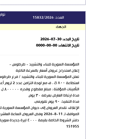
العدد:
15832/2026
الجهة:
تاريخ البدء:
2026-07-30
تاريخ الانتهاء:
0000-00-00
المؤسسة السورية للبناء والتشييد - طرطوس -
إعلان استدراج عروض أسعار بالسرعة الكلية
تعلن المؤسسة السورية للبناء والتشييد / فرع طرطو
استطاعة ٨٠٠ ك . ف مع لوحة التزامن عدد 2 لزوم أعمال مشروع كلية الهندسة التقنية وفق ما يلي:
التأمينات المؤقتة : مبلغ مقطوع وقدره ۸۰۰۰۰۰ ل . ج.س فقط ثمانمائة ألف ليرة جديدة سورية والنهائية ١٠٪.
مدة ارتباط العارض بعرضه ۳۰ يوم.
مدة التنفيذ: ٩٠ يوم تقويمي.
الإغلاق: تقدم العروض إلى ديوان المؤسسة السورية لل
الموافق لـ 11-8-2026 وفض العروض الساعة العاشرة من تاريخ 12-8-2026
دفتر الشروط الخاصة بقيمة ٤۰۰۰ ليرة جديدة سورية
151955