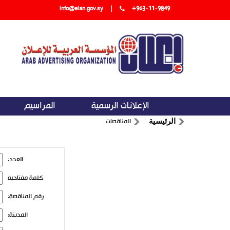
info@elan.gov.sy
|
+963-11-9849
الإعلانات الرسمية
المراسيم
المناقصات
الرئيسية
العدد:
كلمة مفتاحية
رقم المناقصة:
المدينة: