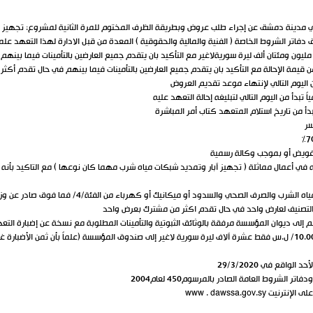
مدينة دمشق عن إجراء طلب عروض وبطريقة الظرف المختوم للمرة الثانية لمشروع: تجهيز بئر 
اتر الشروط الخاصة ( الفنية والمالية والحقوقية ) المعدة من قبل الادارة لهذا التعهد علما" 
سر
فويض أو بموجب وكالة رسمية
ه في أعمال مماثلة ( تجهيز آبار وتمديد شبكات مياه شرب مهما كان نوعها ) مع التاكيد بأن
التصنيف لعارض واحد في حال تقدم اكثر من مشترك بعرض واحد
م إلى ديوان المؤسسة مرفقة بالوثائق الثبوتية والتأمينات المطلوبة مع نسخة عن إضبارة ال
يمكن الحصول على إضبارة التعهد لقاء دفع مبلغ/ 10.000/ ل.س فقط عشرة آلاف ليرة سورية لاغير إلى صندوق المؤسسة (علماً
www . dawssa.gov