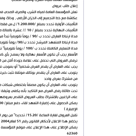
المؤسسة العامة لمياه الشرب والصرف الصحي
إعلان طلب عروض
تعلن المؤسسة العامة لمياه الشرب والصرف الصحي في 
عكاشة مع خط التجميع إلى الخزان الأرضي , وذلك وفق دف
التأمينات الأولية تحدد بمبلغ /1.200.000/ ل.س فقط مليون ومئتان ألف ليرة سوريةلاغير مع التأكيد بان يتقدم جميع العارضين بالتأمينات فيما بينهم في حال تقدم أكثر من مشترك بعرض واحد
التأمينات النهائية تحدد بمبلغ / 10 %/ عشرة بالمائة من قيمة الإحالة مع التأكيد بان يتقدم جميع العارضين بالتأمينات فيما بينهم في حال تقدم أكثر من مشترك بعرض واحد
مدة ارتباط العارض تحدد ب /90 / يوماً تقويمياً تبدأ من اليوم التالي لإنتهاء موعد تقديم العروض
مدة ارتباط المتعهد المرشح تحدد ب/90/ يوماً تقويمياً تبدأ من اليوم التالي لتبليغه إحالة التعهد عليه
مدة التسليم الكاملة تحدد ب /100 / يوماً تقويمياً" تبدأ من تاريخ استلام المتعهد كتاب أمر المباشرة
الأسعار يجب أن تكون الأسعار نهائية ولا يسمح بأي ك
ترفض العروض التي تحصل على علامة جودة أقل من 70%
يجب على العارض أن يقدم العرض شخصيا" أو بموجب ت
يتوجب على العارض أن يتقدم بوثائق موثقة تثبت خبرت
من مشترك بعرض واحد
تحت طائلة رفض العرض مع التاكيد بأنه يكفي وثيقة 
على الراغبين بالاشتراك بطلب العروض التقدم بعروضه
الإضبارة )
تقبل العروض لغاية الساعة /15.20/ تحديدا" من يوم الأحد الواقع في 29/3/2020
يخضع هذا الاعلان لأحكام القانون رقم 51 لعام2004 ودفاتر الشروط العامة الصادر بالمرسوم450 لعام2004
يمكن الإطلاع على هذا الإعلان على موقع المؤسسة على الإنترنيت .sy
62360