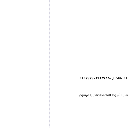
بالقانون رقم 51 لعام 2004 ودفتر الشروط الخاص بالملف ودفتر الشروط العامة الصادر بالمرسوم