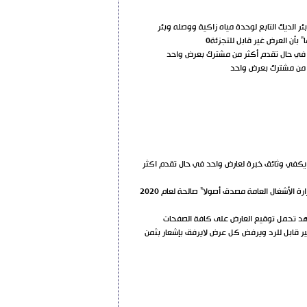
الديك التابع لوحدة مياه زاكية ووصله وبئر
بأن العرض غير قابل للتجزئة0
ه يكفي وثائق خبرة لعارض واحد في حال تقدم اكثر
يتوجب على العارض أن يكون مصنفاً باختصاص شبكات مياه الشرب والصرف الصحي والسدود أو ميكانيك أو كهرباء من الفئة/4/ فما فوق صادر عن وزارة الأشغال العامة مصدق أصولا" صالحة لعام 2020
تعهد تحمل توقيع العارض على كافة الصفحات
 بأن ثمن الأضبارة غير قابل للرد ويرفض كل عرض لايرفق بإشعار بثمن