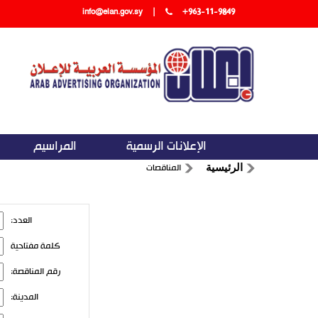
info@elan.gov.sy
|
+963-11-9849
الإعلانات الرسمية
المراسيم
المناقصات
الرئيسية
العدد:
كلمة مفتاحية
رقم المناقصة:
المدينة: