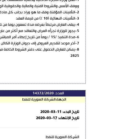
ووفق الأسس والشروط الفنية والمالية والحقوقية ال
2-التأمينات المؤقتة وفق ما هو وراد بجانب كل مادة في دفتر الشروط الفنية المرفق
3-التأمينات النهائية (10 %) من قيمة العقد
4-يبقى العارض مرتبطاً بعرضه مدة تسعون يوما من تاريخ انتهاء تقديم العروض ويجدد تلقائياً في حال عدم وقوع أي اعتراض
5-يجوز للوزارة تجزأه العرض والتعاقد مع أكثر من عارض كما يحق للعارض الاشتراك ببند او أكثر من قائمة البنود المعروضة
6-مدة التنفيذ /15 / يوماً من تاريخ إعطاء أمر المباشرة
7-آخر موعد لتقديم العروض إلى ديوان الوزارة الكائن في دمشق –ركن الدين -مقابل مشفى ابن النفيس حتى نهاية الدوام الرسمي من يوم الخميس الواقع في 19 / 3 /2020
8-يمكن للعارض الحصول على دفتر الشروط الخاصة من محاسبة الإدارة بالإدارة المركزية للوزارة لقاء مبلغ وقدرة خمسة الاف ليرة سورية
2825
العدد:
14372/2020
الجهة:
الشركة السورية للنفط
تاريخ البدء:
2020-03-11
تاريخ الانتهاء:
2020-03-17
الشركة السورية للنفط