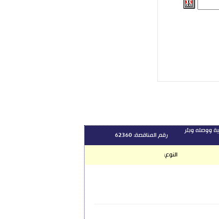
ية ووصله وبئر
رقم المناقصة:
62360
النوع: