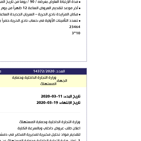
• مدة الارتباط العارض بعرضه / 90 / يوماً من تاريخ المزايدة
• آخر موعد لتقديم العروض الساعة 12 ظهراً من يوم المزاد مصطحبا الأوراق الثبوتية ووثيقة لاحكم عليه
• مكان المزايدة نادي الحرية – السريان الجديدة الساعة
• تسدد التأمينات الأولية في حساب نادي الحرية حصراً بالمصرف التجاري السوري رقم / 2 / ولا تعاد التأمي
23464
10*3
العدد:
14372/2020
ط
وزارة التجارة الداخلية وحماية
الجهة:
المستهلك
تاريخ البدء:
2020-03-11
تاريخ الانتهاء:
2020-03-19
وزارة التجارة الداخلية وحماية المستهلك
اعلان طلب عروض داخلي وبالسرعة الكلية
لتقديم مواد تحليل مخبرية لمديرية المخابر في دمش