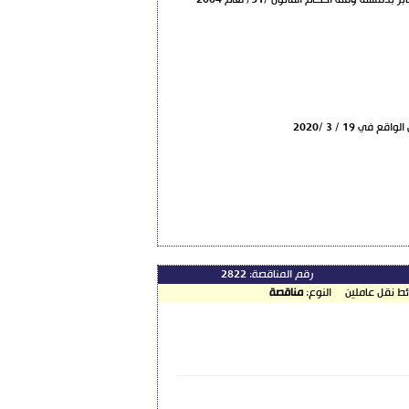
1-تعلن وزارة التجارة الداخلية وحماية المستهلك عن طلب عروض داخلي بالسرعة الكلية وبالظرف المختوم لتقديم مواد تحليل مخبرية لمديرية المخابر بدمشق وفق أحكام القانون /51/ لعام 2004
رقم المناقصة:
2822
ئط نقل عاملين
النوع:
مناقصة