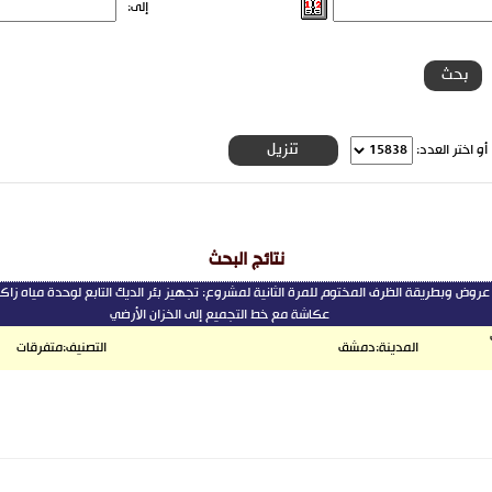
إلى:
و اختر العدد:
نتائج البحث
روض وبطريقة الظرف المختوم للمرة الثانية لمشروع: تجهيز بئر الديك التابع لوحدة مياه زاك
عكاشة مع خط التجميع إلى الخزان الأرضي
المدينة:
دمشق
التصنيف:
متفرقات