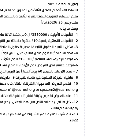
إعلان مناقصة داخلية
استنادا الى أحكام الفصل الثالث من القانون 51 لعام 2004
تعلن الشركة السورية للنفط للمرة الثانية وبالسرعة ا
ملف رقم: 35 /2020/د/أ
وفق ما يلي :
1- التأمينات الأولية / 3550000/ ل 0س فقط ثلاثة ملايين وخمسمائة وخمسون ألف ليرة سورية لا غير
2- التأمينات النهائية بنسبة 10% عشرة بالمائة من القيمة الاجمالية للإحالة
3- مكان التنفيذ الحقول التابعة لمديرية حقول المنطقة الوسطى
4- مدة التنفيذ /30/يوم عمل فعلي خلال ستين يوماً
5- موعد الإغلاق حتى الساعة / 20 , 15/ ليوم الثلاثاء الواقع بتاريخ 17 / 3 /2020
6-موعد جلسة فض العروض يوم الأربعاء الواقع في 18 / 3 /2020 الساعة / 11 / صباحا في مبنى الشركة السورية للنفط بدمر الطابق /12/
7 - مدة الارتباط بالعرض 60 يوماً اعتباراً من اليوم الذي يلي موعد الإغلاق
8 -قابلية التجزئة الطلبية غير قابلة للتجزئة 9- طريقة الدفع وفق ما هو وارد بدفتر الشروط المالي والقانوني
10- تقدم العروض الى ديوان الشركة الكائن في دمشق – مشروع دمر –ساحة التوسع – جزيرة 19 – بناء 32 ص ب 2849 -هاتف 3137935- 3137913 -فاكس -3137977-3137979
pccom1@scs-net.org or spccom2@scs-net.org
11- على العارض تقديم وثيقة اشتراك بنشرة الاعلانات الرسمية مصدقة اصولا
رقم450لعام2004
13- يتم شراء اضبارة دفتر الشروط من مبنى الإدارة لقاء مبلغ /5000/ ل س فقط : خمسة آلاف ليرة سورية نقدا لدى أمين الصندوق في الإدارة
2822