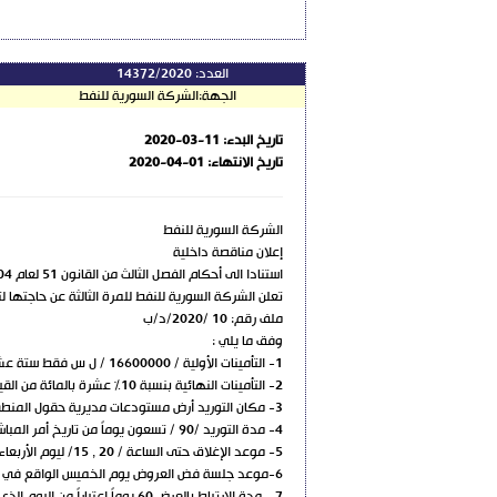
العدد:
14372/2020
الجهة:
الشركة السورية للنفط
تاريخ البدء:
2020-03-11
تاريخ الانتهاء:
2020-04-01
الشركة السورية للنفط
إعلان مناقصة داخلية
استنادا الى أحكام الفصل الثالث من القانون 51 لعام 2004
تعلن الشركة السورية للنفط للمرة الثالثة عن حاجتها لتو
ملف رقم: 10 /2020/د/ب
وفق ما يلي :
1- التأمينات الأولية / 16600000 / ل س فقط ستة عشرة مليون وستمائة ألف ليرة سورية لا غير.
2- التأمينات النهائية بنسبة 10% عشرة بالمائة من القيمة الاجمالية للإحالة
3- مكان التوريد أرض مستودعات مديرية حقول المنطقة الوسطى بالفرقلس
4- مدة التوريد /90 / تسعون يوماً من تاريخ أمر المباشرة
5- موعد الإغلاق حتى الساعة / 20 , 15/ ليوم الأربعاء الواقع بتاريخ 1/ 4 /2020
6-موعد جلسة فض العروض يوم الخميس الواقع في 2 /4 /2020 الساعة / 11 / صباحا في مبنى الشركة السورية للنفط بدمر الطابق /12/.